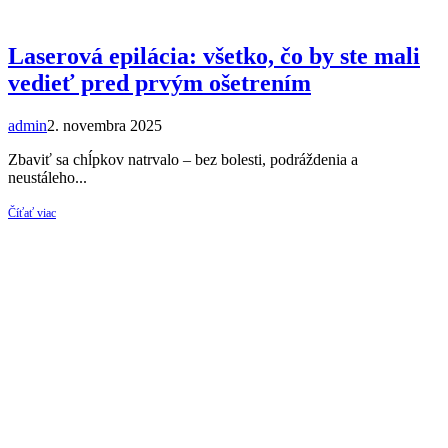
Laserová epilácia: všetko, čo by ste mali
vedieť pred prvým ošetrením
admin
2. novembra 2025
Zbaviť sa chĺpkov natrvalo – bez bolesti, podráždenia a
neustáleho...
Číťať viac