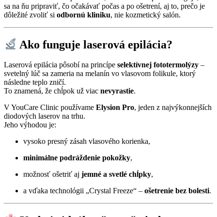
sa na ňu pripraviť, čo očakávať počas a po ošetrení, aj to, prečo je
dôležité zvoliť si
odbornú kliniku
, nie kozmetický salón.
Ako funguje laserová epilácia?
Laserová epilácia pôsobí na princípe
selektívnej fototermolýzy
–
svetelný lúč sa zameria na melanín vo vlasovom folikule, ktorý
následne teplo zničí.
To znamená, že chĺpok už viac
nevyrastie
.
V YouCare Clinic používame
Elysion Pro
, jeden z najvýkonnejších
diodových laserov na trhu.
Jeho výhodou je:
vysoko presný zásah vlasového korienka,
minimálne podráždenie pokožky
,
možnosť ošetriť aj
jemné a svetlé chĺpky
,
a vďaka technológii „Crystal Freeze“ –
ošetrenie bez bolesti
.