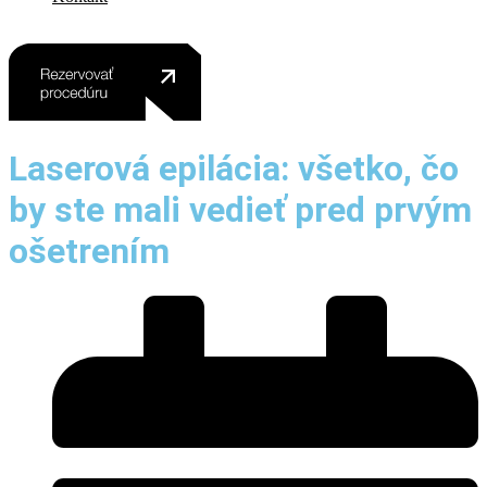
Laserová epilácia: všetko, čo
by ste mali vedieť pred prvým
ošetrením