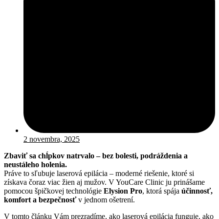
2 novembra, 2025
Zbaviť sa chĺpkov natrvalo – bez bolesti, podráždenia a
neustáleho holenia.
Práve to sľubuje laserová epilácia – moderné riešenie, ktoré si
získava čoraz viac žien aj mužov. V YouCare Clinic ju prinášame
pomocou špičkovej technológie
Elysion Pro
, ktorá spája
účinnosť,
komfort a bezpečnosť
v jednom ošetrení.
V tomto článku Vám prezradíme, ako laserová epilácia funguje, ako