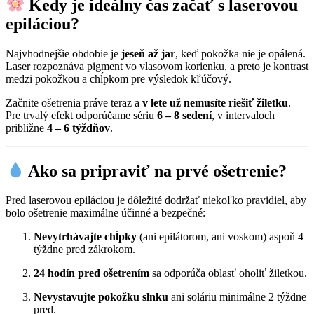
Kedy je ideálny čas začať s laserovou
epiláciou?
Najvhodnejšie obdobie je
jeseň až jar
, keď pokožka nie je opálená.
Laser rozpoznáva pigment vo vlasovom korienku, a preto je kontrast
medzi pokožkou a chĺpkom pre výsledok kľúčový.
Začnite ošetrenia práve teraz a
v lete už nemusíte riešiť žiletku
.
Pre trvalý efekt odporúčame sériu
6 – 8 sedení
, v intervaloch
približne
4 – 6 týždňov
.
Ako sa pripraviť na prvé ošetrenie?
Pred laserovou epiláciou je dôležité dodržať niekoľko pravidiel, aby
bolo ošetrenie maximálne účinné a bezpečné:
Nevytrhávajte chĺpky
(ani epilátorom, ani voskom) aspoň 4
týždne pred zákrokom.
24 hodín pred ošetrením
sa odporúča oblasť oholiť žiletkou.
Nevystavujte pokožku slnku
ani soláriu minimálne 2 týždne
pred.