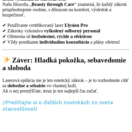
Naša filozofia „
Beauty through Care
“ znamená, že každý zákrok
prispôsobujeme osobne, s dôrazom na komfort, výsledok a
bezpečnosť.
✔ Používame certifikovaný laser
Elysion Pro
✔ Zákroky vykonáva
vyškolený odborný personál
✔ Ošetrenia sú
bezbolestné, rýchle a efektívne
✔ Vždy ponúkame
individuálnu konzultáciu
a plány ošetrení
Záver: Hladká pokožka, sebavedomie
a sloboda
Laserová epilácia nie je len estetický zákrok – je to rozhodnutie cítiť
sa
slobodne a sebaisto
vo vlastnej koži.
Ak o nej premýšľate, teraz je ten najlepší čas začať.
//Prečítajte si o ďalších novinkách zo sveta
starostlivosti
Čo je Potenza a prečo ju