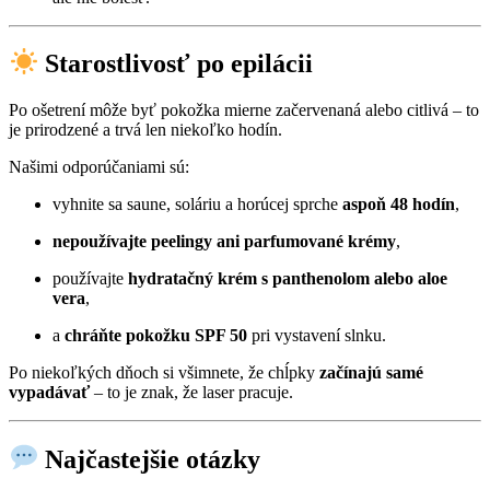
Starostlivosť po epilácii
Po ošetrení môže byť pokožka mierne začervenaná alebo citlivá – to
je prirodzené a trvá len niekoľko hodín.
Našimi odporúčaniami sú:
vyhnite sa saune, soláriu a horúcej sprche
aspoň 48 hodín
,
nepoužívajte peelingy ani parfumované krémy
,
používajte
hydratačný krém s panthenolom alebo aloe
vera
,
a
chráňte pokožku SPF 50
pri vystavení slnku.
Po niekoľkých dňoch si všimnete, že chĺpky
začínajú samé
vypadávať
– to je znak, že laser pracuje.
Najčastejšie otázky