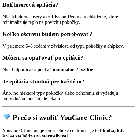
Bolí laserová epilácia?
Nie. Moderné lasery ako
Elysion Pro
majú chladenie, ktoré
minimalizuje teplo na povrchu pokožky.
Koľko ošetrení budem potrebovať?
V priemere 6–8 sedení v závislosti od typu pokožky a chĺpkov.
Môžem sa opaľovať po epilácii?
Nie. Odporúča sa počkať
minimálne 2 týždne
.
Je epilácia vhodná pre každého?
Áno, no niektoré typy pokožky alebo ochorenia si vyžadujú
individuálne posúdenie lekára.
Prečo si zvoliť YouCare Clinic?
YouCare Clinic nie je len estetické centrum – je to
klinika, kde
krása vychádza zo starostlivosti
.