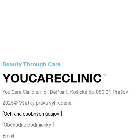
Ako sa v zime starať o pleť:
najčastejšie chyby a ako im predísť
Beauty Through Care
You Care Clinic s. r. o., DePoint, Košická 5a, 080 01 Prešov
2025© Všetky práva vyhradené
[Ochrana osobných údajov ]
[Obchodné podmienky ]
Email