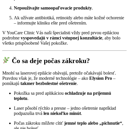
Nepoužívajte samoopaľovacie produkty
.
Ak užívate antibiotiká, retinoidy alebo máte kožné ochorenie
– informujte kliniku ešte pred ošetrením.
V YouCare Clinic Vás naši špecialisti vždy pred prvou epiláciou
podrobne
vyspovedajú v rámci vstupnej konzultácie
, aby bolo
všetko prispôsobené Vašej pokožke.
Čo sa deje počas zákroku?
Mnohí sa laserovej epilácie obávajú, pretože očakávajú bolesť.
Pravdou však je, že moderné technológie – ako
Elysion Pro
–
ponúkajú
takmer bezbolestné ošetrenie
.
Pokožka sa pred aplikáciou
ochladzuje na príjemnú
teplotu
.
Laser pôsobí rýchlo a presne – jedno ošetrenie napríklad
podpazušia trvá
len niekoľko minút
.
Počas zákroku môžete cítiť
jemné teplo alebo „pichnutie“
,
ale nie bolesť.