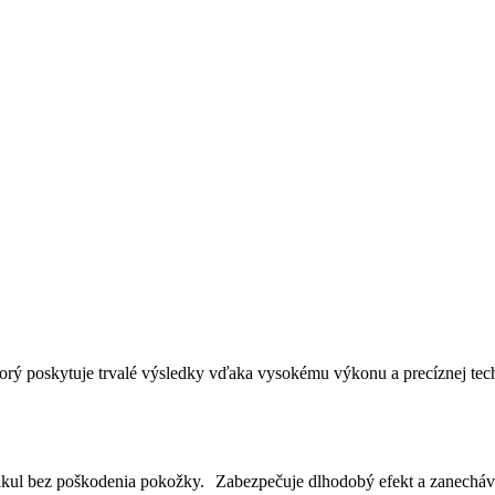
torý poskytuje trvalé výsledky vďaka vysokému výkonu a precíznej techn
folikul bez poškodenia pokožky. Zabezpečuje dlhodobý efekt a zanechá