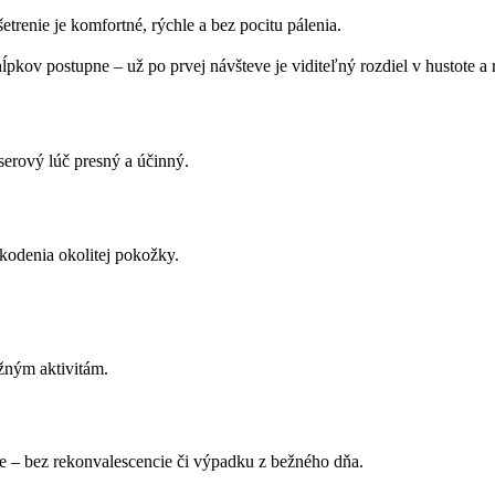
renie je komfortné, rýchle a bez pocitu pálenia.
kov postupne – už po prvej návšteve je viditeľný rozdiel v hustote a r
serový lúč presný a účinný.
kodenia okolitej pokožky.
ežným aktivitám.
ite – bez rekonvalescencie či výpadku z bežného dňa.