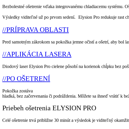
Bezbolestné ošetrenie vďaka integrovanému chladiacemu systému. Ošet
Výsledky viditeľné už po prvom sedení. Elysion Pro redukuje rast chĺp
//PRÍPRAVA OBLASTI
Pred samotným zákrokom sa pokožka jemne očistí a ošetrí, aby bol la
//APLIKÁCIA LASERA
Diodový laser Elysion Pro cielene pôsobí na korienok chĺpku bez poš
//PO OŠETRENÍ
Pokožka zostáva
hladká, bez začervenania či podráždenia. Môžete sa ihneď vrátiť k b
Priebeh ošetrenia ELYSION PRO
Celé ošetrenie trvá približne 30 minút a výsledok je viditeľný okamž