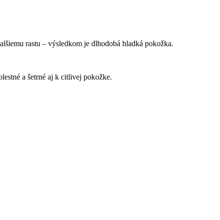
ďalšiemu rastu – výsledkom je dlhodobá hladká pokožka.
stné a šetrné aj k citlivej pokožke.